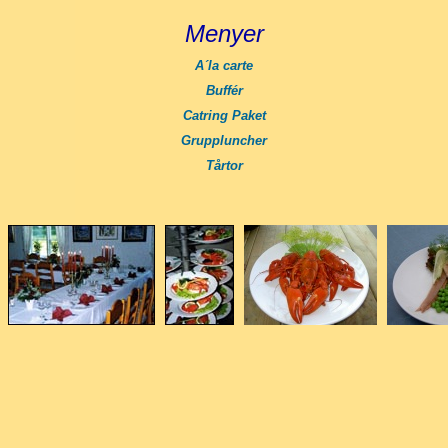
Menyer
A´la carte
Buffér
Catring Paket
Gruppluncher
Tårtor